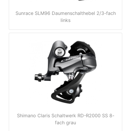
Sunrace SLM96 Daumenschalthebel 2/3-fach
links
e
Shimano Claris Schaltwerk RD-R2000 SS 8-
fach grau