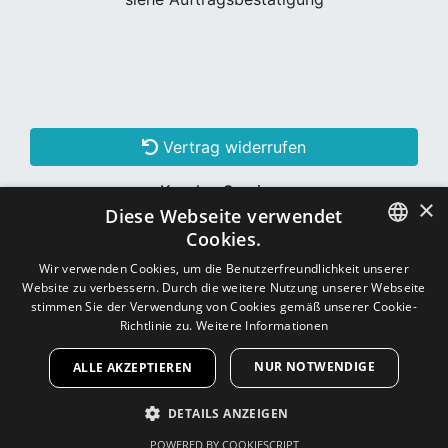
Vertrag widerrufen
Kunden Services
×
Diese Webseite verwendet
Konto erstellen
Cookies.
GERMAN
Wir verwenden Cookies, um die Benutzerfreundlichkeit unserer
Website zu verbessern. Durch die weitere Nutzung unserer Webseite
Schon Kunde? Einloggen
GERMAN
stimmen Sie der Verwendung von Cookies gemäß unserer Cookie-
Richtlinie zu.
Weitere Informationen
NUR NOTWENDIGE
ALLE AKZEPTIEREN
Copyright © 2026
CNC - Online Shop
DETAILS ANZEIGEN
POWERED BY COOKIESCRIPT