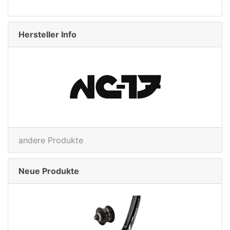
Ink
Hersteller Info
rx
andere Produkte
Neue Produkte