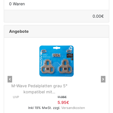
0 Waren
0.00€
Angebote
nenschutz
Previous
Next
-Wave Pedalplatten grau 5°
Novatec
kompatibel mit...
Hinterra
VP
11.95€
(
5.95€
UVP
Inkl 19% MwSt. zzgl.
Versandkosten
apter