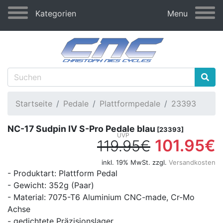
Kategorien
Menu
Startseite
Pedale
Plattformpedale
23393
NC-17 Sudpin IV S-Pro Pedale blau
[23393]
101.95€
119.95€
inkl. 19% MwSt. zzgl.
Versandkosten
- Produktart: Plattform Pedal
- Gewicht: 352g (Paar)
- Material: 7075-T6 Aluminium CNC-made, Cr-Mo
Achse
- gedichtete Präzisionslager