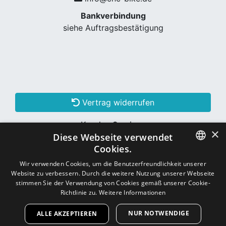
Bankverbindung
siehe Auftragsbestätigung
Vertrag widerrufen
Kunden Services
×
Diese Webseite verwendet
Konto erstellen
Cookies.
GERMAN
Wir verwenden Cookies, um die Benutzerfreundlichkeit unserer
Website zu verbessern. Durch die weitere Nutzung unserer Webseite
Schon Kunde? Einloggen
GERMAN
stimmen Sie der Verwendung von Cookies gemäß unserer Cookie-
Richtlinie zu.
Weitere Informationen
NUR NOTWENDIGE
ALLE AKZEPTIEREN
Copyright © 2026
CNC - Online Shop