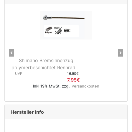
Previous
Next
Bremsinnenzug
28" Vorderrad Shim
ichtet Rennrad ...
3D37 Nabendynamo/R
16.90€
UVP
7.95€
l 19% MwSt. zzgl.
Versandkosten
Inkl 19% MwSt.
Hersteller Info