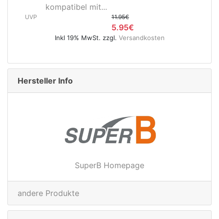
Hinterradnabe Boost CL
5€
(12x148...
5€
UVP
89.95€
rsandkosten
49.95€
Inkl 19% MwSt. zzgl.
Versandkoste
Hersteller Info
SuperB Homepage
andere Produkte