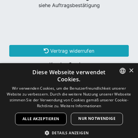
siehe Auftragsbestätigung
Vertrag widerrufen
Kunden Services
×
Diese Webseite verwendet
Konto erstellen
Cookies.
GERMAN
Wir verwenden Cookies, um die Benutzerfreundlichkeit unserer
Website zu verbessern. Durch die weitere Nutzung unserer Webseite
Schon Kunde? Einloggen
GERMAN
stimmen Sie der Verwendung von Cookies gemäß unserer Cookie-
Richtlinie zu.
Weitere Informationen
NUR NOTWENDIGE
ALLE AKZEPTIEREN
Copyright © 2026
CNC - Online Shop
DETAILS ANZEIGEN