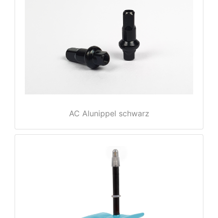
nenschutz
AC Alunippel schwarz
apter