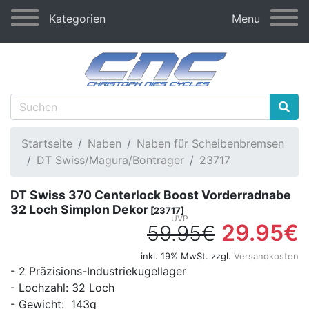
Kategorien
Menu
Startseite
Naben
Naben für Scheibenbremsen
DT Swiss/Magura/Bontrager
23717
DT Swiss 370 Centerlock Boost Vorderradnabe
32 Loch Simplon Dekor
[23717]
29.95€
59.95€
inkl. 19% MwSt. zzgl.
Versandkosten
- 2 Präzisions-Industriekugellager
- Lochzahl: 32 Loch
- Gewicht: 143g