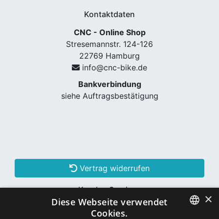
Kontaktdaten
CNC - Online Shop
Stresemannstr. 124-126
22769 Hamburg
info@cnc-bike.de
Bankverbindung
siehe Auftragsbestätigung
Vertrag widerrufen
Kunden Services
×
Diese Webseite verwendet
Konto erstellen
Cookies.