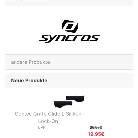
andere Produkte
Neue Produkte
Contec Griffe Glide L Silikon
Lock-On
UVP
29.95€
19.95€