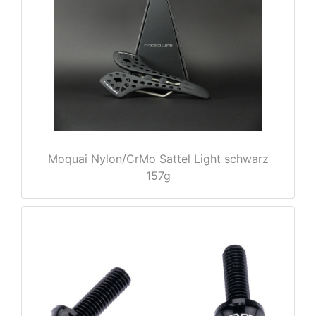
nenschutz
Moquai Nylon/CrMo Sattel Light schwarz
157g
apter