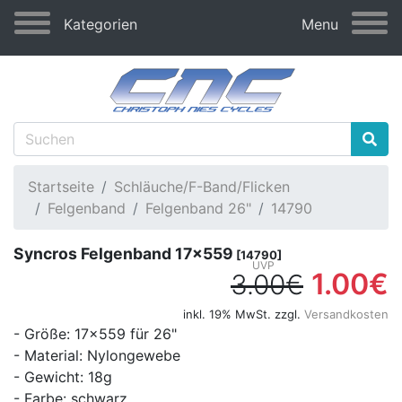
Kategorien
Menu
Startseite
Schläuche/F-Band/Flicken
Felgenband
Felgenband 26"
14790
Syncros Felgenband 17x559
[14790]
1.00€
3.00€
inkl. 19% MwSt. zzgl.
Versandkosten
- Größe: 17x559 für 26"
- Material: Nylongewebe
- Gewicht: 18g
- Farbe: schwarz