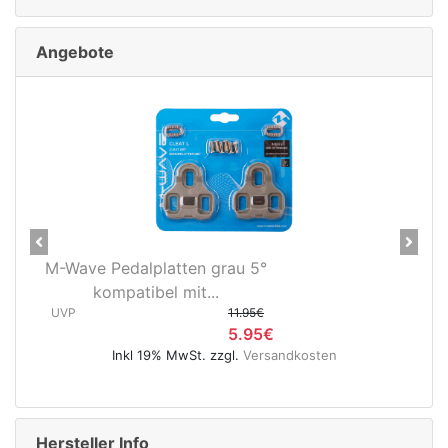
Angebote
Previous
Next
alplatten grau 5°
Novatec X-Light 
tibel mit...
Hinterradnabe Boo
11.95€
(12x148...
5.95€
UVP
l 19% MwSt. zzgl.
Versandkosten
Inkl 19% MwSt.
Hersteller Info