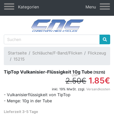
Kategorien
Menu
Startseite
Schläuche/F-Band/Flicken
Flickzeug
15215
TipTop Vulkanisier-Flüssigkeit 10g Tube
[15215]
1.85€
2.50€
inkl. 19% MwSt. zzgl.
Versandkosten
- Vulkanisierflüssigkeit von TipTop
- Menge: 10g in der Tube
Lieferzeit 3-5 Tage