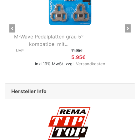
Previous
Next
 Pedalplatten grau 5°
Novatec X-Li
ompatibel mit...
Hinterradnabe
11.95€
(12x148
5.95€
UVP
Inkl 19% MwSt. zzgl.
Versandkosten
Inkl 19% 
Hersteller Info