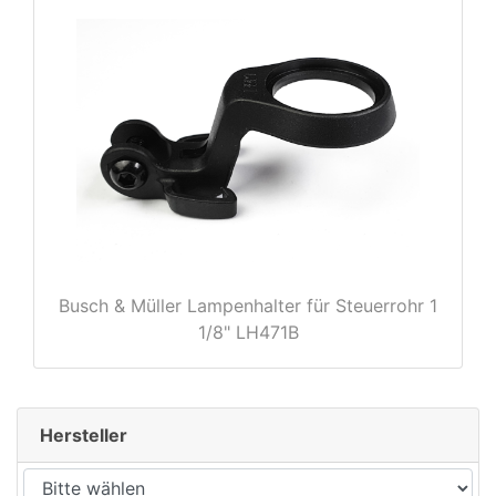
rx
Busch & Müller Lampenhalter für Steuerrohr 1
1/8" LH471B
Hersteller