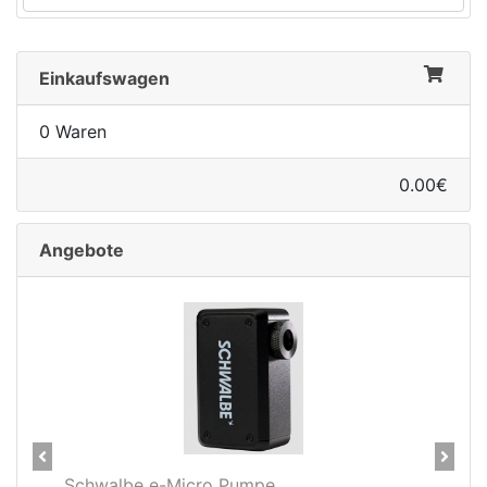
Einkaufswagen
0 Waren
0.00€
Angebote
Previous
Next
pe
Schwalbe MTB Schlauch 26"