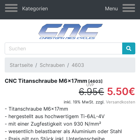
Kategorien
Menu
Startseite
Schrauben
4603
CNC Titanschraube M6x17mm
[4603]
5.50€
6.95€
inkl. 19% MwSt. zzgl.
Versandkosten
- Titanschraube M6x17mm
- hergestellt aus hochwertigem Ti-6AL-4V
- mit einer Zugfestigkeit von 930 N/mm²
- wesentlich belastbarer als Aluminium oder Stahl
- Preis gilt pro Stück inkl. Unterlegscheibe