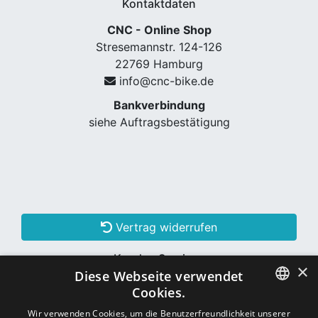
Kontaktdaten
CNC - Online Shop
Stresemannstr. 124-126
22769 Hamburg
info@cnc-bike.de
Bankverbindung
siehe Auftragsbestätigung
Vertrag widerrufen
Kunden Services
×
Diese Webseite verwendet
Konto erstellen
Cookies.
GERMAN
Wir verwenden Cookies, um die Benutzerfreundlichkeit unserer