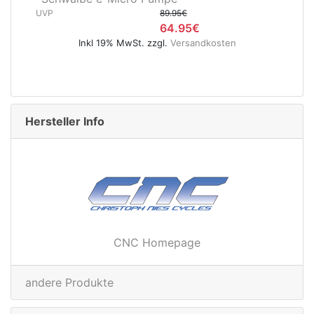
.95€
SV12S
4.95€
UVP
9.90€
.
Versandkosten
4.95€
Inkl 19% MwSt. zzgl.
Versandko
Hersteller Info
CNC Homepage
andere Produkte