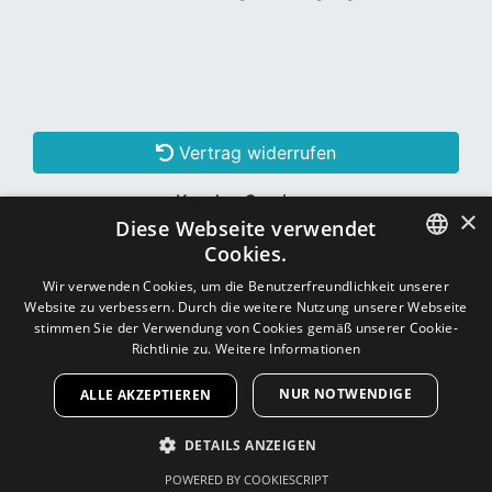
Vertrag widerrufen
Kunden Services
×
Diese Webseite verwendet
Konto erstellen
Cookies.
GERMAN
Wir verwenden Cookies, um die Benutzerfreundlichkeit unserer
Website zu verbessern. Durch die weitere Nutzung unserer Webseite
Schon Kunde? Einloggen
GERMAN
stimmen Sie der Verwendung von Cookies gemäß unserer Cookie-
Richtlinie zu.
Weitere Informationen
NUR NOTWENDIGE
ALLE AKZEPTIEREN
Copyright © 2026
CNC - Online Shop
DETAILS ANZEIGEN
POWERED BY COOKIESCRIPT
UNBEDINGT ERFORDERLICH