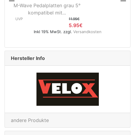
Previous
Next
Novatec X-Light Disc
Hinterradnabe Boost CL
(12x148...
UVP
89.95€
dkosten
49.95€
Inkl 19% MwSt. zzgl.
Versandkosten
Hersteller Info
andere Produkte