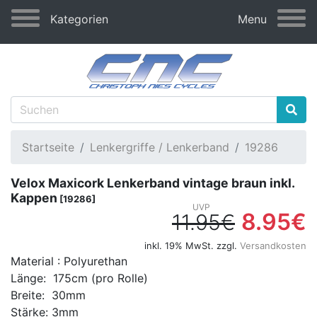
Kategorien
Menu
Startseite
Lenkergriffe / Lenkerband
19286
Velox Maxicork Lenkerband vintage braun inkl.
Kappen
[19286]
8.95€
11.95€
inkl. 19% MwSt. zzgl.
Versandkosten
Material : Polyurethan
Länge: 175cm (pro Rolle)
Breite: 30mm
Stärke: 3mm