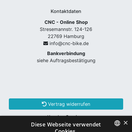
Kontaktdaten
CNC - Online Shop
Stresemannstr. 124-126
22769 Hamburg
info@cnc-bike.de
Bankverbindung
siehe Auftragsbestätigung
Vertrag widerrufen
Kunden Services
×
Diese Webseite verwendet
Konto erstellen
Cookies.