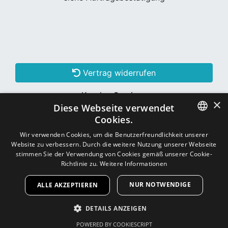
Vertrag widerrufen
Kunden Services
×
Diese Webseite verwendet
Konto erstellen
Cookies.
GERMAN
Wir verwenden Cookies, um die Benutzerfreundlichkeit unserer
Website zu verbessern. Durch die weitere Nutzung unserer Webseite
Schon Kunde? Einloggen
GERMAN
stimmen Sie der Verwendung von Cookies gemäß unserer Cookie-
Richtlinie zu.
Weitere Informationen
NUR NOTWENDIGE
ALLE AKZEPTIEREN
Copyright © 2026
CNC - Online Shop
DETAILS ANZEIGEN
POWERED BY COOKIESCRIPT
UNBEDINGT ERFORDERLICH