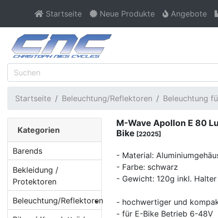
Startseite
Neue Produkte
Angebote
Startseite
Beleuchtung/Reflektoren
Beleuchtung fü
M-Wave Apollon E 80 Lu
Kategorien
Bike
[22025]
Barends
- Material: Aluminiumgehäu
- Farbe: schwarz
Bekleidung /
- Gewicht: 120g inkl. Halter
Protektoren
Beleuchtung/Reflektoren
- hochwertiger und kompak
- für E-Bike Betrieb 6-48V