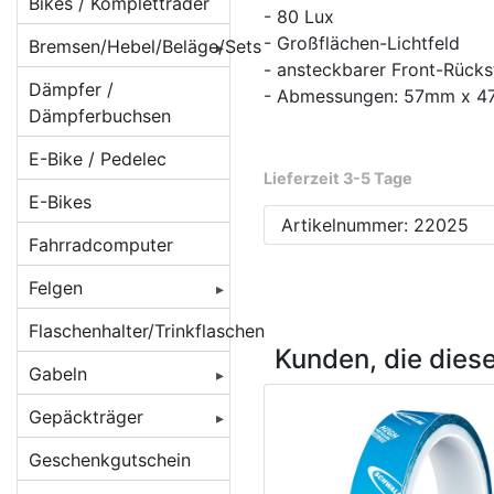
Beleuchtung für
Bikes / Kompletträder
- 80 Lux
Batteriebetrieb
- Großflächen-Lichtfeld
Bremsen/Hebel/Beläge/Sets
Beleuchtung für
- ansteckbarer Front-Rücks
BMX Bremsen
Dämpfer /
Dynamobetrieb
- Abmessungen: 57mm x 
Dämpferbuchsen
Bremsbeläge
Beleuchtung für
E-Bike / Pedelec
E-Bikes/ Pedelec
Bremsen
Beläge für
Lieferzeit 3-5 Tage
Cantilever/V-
E-Bikes
Lampenhalter /
Bremsenzubehör/Ersatzteile
Brakes
Artikelnummer: 22025
Rücklichthalter
Fahrradcomputer
Bremshebel
Beläge für
Lichtkabel /
Felgen
Magura-
Bremsscheiben/Rotoren
Stecker /
Felgenbremsen
Verbinder
Felgen 16 Zoll
Flaschenhalter/Trinkflaschen
Crossbremsen
Kunden, die dies
Beläge für
Reflektoren /
Felgen 20 Zoll
Rennradbremsen
Gabeln
Rennrad
Reflex-Sticker
/ Zangenbremsen
Caliper/Zange
Felgen 22 Zoll
Federgabeln
Gepäckträger
Seitenläufer-
Scheibenbremsadapter
Beläge für
Felgen 24 Zoll
Starrgabeln
DT Swiss
Dynamos
Gepäckträger
Geschenkgutschein
Scheibenbremsen
Scheibenbremsen
hinten
Felgen 26 Zoll [
Atomlab