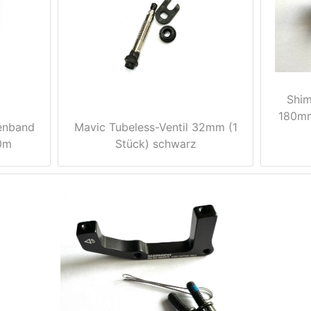
Shim
180mm
enband
Mavic Tubeless-Ventil 32mm (1
0m
Stück) schwarz