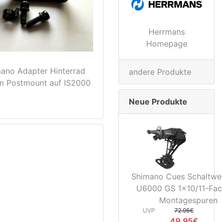
Herrmans
Homepage
ano Adapter Hinterrad
andere Produkte
 Postmount auf IS2000
Neue Produkte
Shimano Cues Schaltwe
U6000 GS 1x10/11-Fac
Montagespuren
UVP
72.95€
49.95€