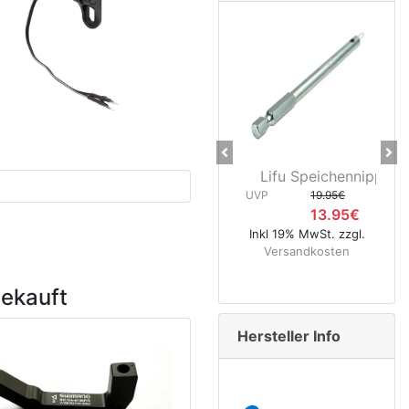
Previous
Ne
Lifu Speichennippelhalter
CNC Kerze
UVP
19.95€
400
13.95€
UVP
Inkl 19% MwSt. zzgl.
Versandkosten
Inkl 19% M
Versan
gekauft
Hersteller Info