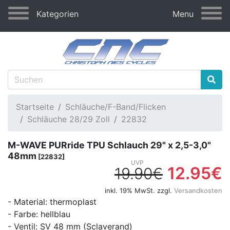
Kategorien
Menu
Startseite
Schläuche/F-Band/Flicken
Schläuche 28/29 Zoll
22832
M-WAVE PURride TPU Schlauch 29" x 2,5-3,0"
48mm
[22832]
12.95€
19.90€
inkl. 19% MwSt. zzgl.
Versandkosten
- Material: thermoplast
- Farbe: hellblau
- Ventil: SV 48 mm (Sclaverand)