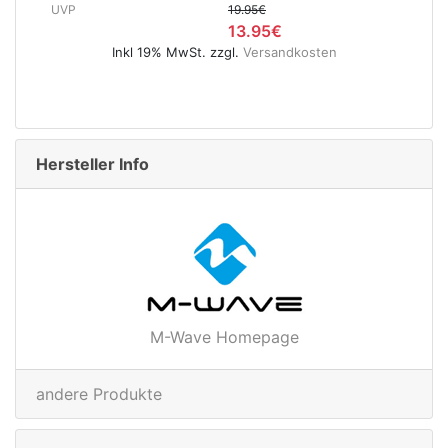
400 mm verchromt
UVP
5.95€
osten
4.95€
Inkl 19% MwSt. zzgl.
Versandkosten
Hersteller Info
M-Wave Homepage
andere Produkte