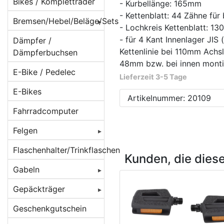
Beleuchtung für
Bikes / Kompletträder
- Kurbellänge: 165mm
Batteriebetrieb
- Kettenblatt: 44 Zähne für 
Bremsen/Hebel/Beläge/Sets
- Lochkreis Kettenblatt: 1
Beleuchtung für
BMX Bremsen
- für 4 Kant Innenlager JIS 
Dämpfer /
Dynamobetrieb
Kettenlinie bei 110mm Achs
Dämpferbuchsen
Bremsbeläge
Beleuchtung für
48mm bzw. bei innen monti
E-Bike / Pedelec
E-Bikes/ Pedelec
Bremsen
Beläge für
Lieferzeit 3-5 Tage
Cantilever/V-
E-Bikes
Lampenhalter /
Bremsenzubehör/Ersatzteile
Artikelnummer: 20109
Brakes
Rücklichthalter
Fahrradcomputer
Bremshebel
Beläge für
Lichtkabel /
Felgen
Magura-
Bremsscheiben/Rotoren
Stecker /
Felgenbremsen
Verbinder
Felgen 16 Zoll
Flaschenhalter/Trinkflaschen
Crossbremsen
Kunden, die dies
Beläge für
Reflektoren /
Felgen 20 Zoll
Rennradbremsen
Gabeln
Rennrad
Reflex-Sticker
/ Zangenbremsen
Caliper/Zange
Felgen 22 Zoll
Federgabeln
Gepäckträger
Seitenläufer-
Scheibenbremsadapter
Beläge für
Felgen 24 Zoll
Starrgabeln
DT Swiss
Dynamos
Gepäckträger
Geschenkgutschein
Scheibenbremsen
Scheibenbremsen
hinten
Felgen 26 Zoll [
Atomlab