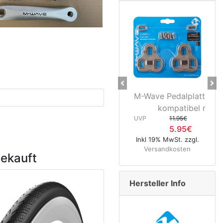
Previous
Ne
M-Wave Pedalplatten g
kompatibel mit...
UVP
11.95€
5.95€
Inkl 19% MwSt. zzgl.
Versandkosten
gekauft
Hersteller Info