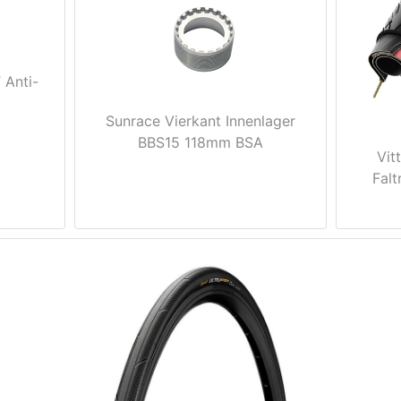
 Anti-
Sunrace Vierkant Innenlager
BBS15 118mm BSA
Vit
Falt