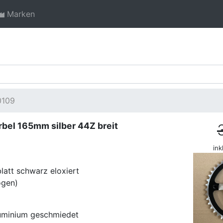
Marken
0109
el 165mm silber 44Z breit
ink
blatt schwarz eloxiert
ogen)
luminium geschmiedet