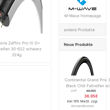
M-Wave Homepage
andere Produkte
toria Zaffiro Pro IV G+
Neue Produkte
reifen 30-622 schwarz
324g
Continental Grand Prix
Black Chili Faltreifen s
UVP
48.95€
36.95€
Inkl 19% MwSt. zzgl.
Versandkosten