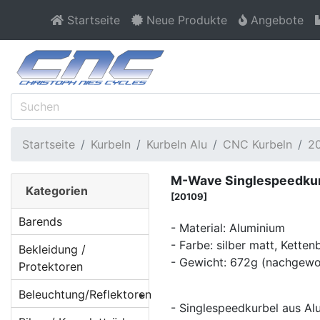
Startseite
Neue Produkte
Angebote
Startseite
Kurbeln
Kurbeln Alu
CNC Kurbeln
2
M-Wave Singlespeedkurb
Kategorien
[20109]
Barends
- Material: Aluminium
- Farbe: silber matt, Ketten
Bekleidung /
- Gewicht: 672g (nachgew
Protektoren
Beleuchtung/Reflektoren
- Singlespeedkurbel aus A