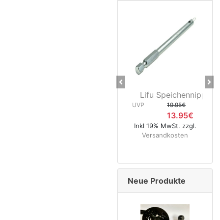
Previous
Ne
Lifu Speichennippelhalter
CNC Kerzensa
UVP
19.95€
400 mm
13.95€
UVP
5.9
Inkl 19% MwSt. zzgl.
4.
Versandkosten
Inkl 19% MwSt.
Versandkos
Neue Produkte