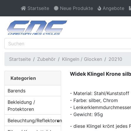
Startseite
Neue Produkte
Angebote
Startseite
Zubehör
Klingeln / Glocken
20210
Widek Klingel Krone sil
Kategorien
Barends
- Material: Stahl/Kunststoff
- Farbe: silber, Chrom
Bekleidung /
- Lenkerklemmdurchmesse
Protektoren
- Gewicht: 95g
Beleuchtung/Reflektoren
- diese Klingel krönt jedes 