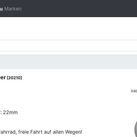
Marken
ber
[20210]
ink
r: 22mm
Fahrrad, freie Fahrt auf allen Wegen!