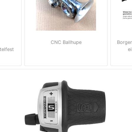
CNC Ballhupe
Borgen
elfest
e