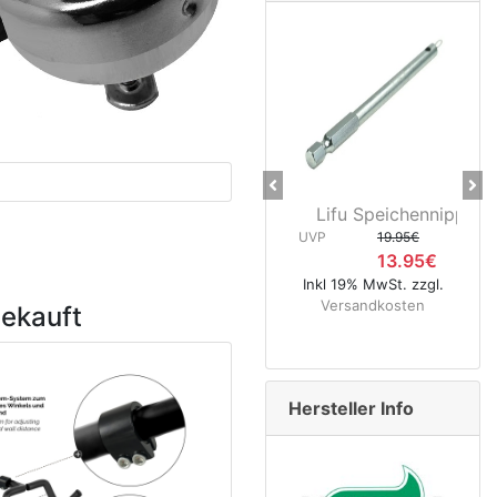
Previous
Ne
Lifu Speichennippelhalter
CNC Kerzen
UVP
19.95€
400 
13.95€
UVP
5
Inkl 19% MwSt. zzgl.
4
Versandkosten
gekauft
Inkl 19% MwS
Versandk
Hersteller Info