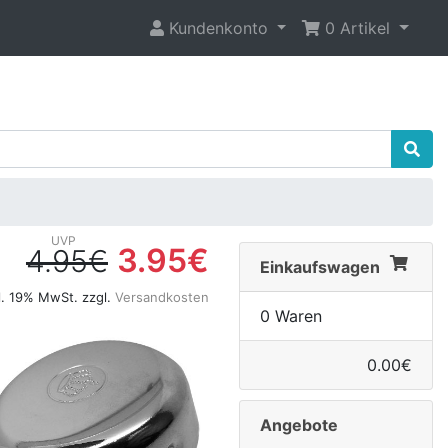
Kundenkonto
0 Artikel
3.95€
4.95€
Einkaufswagen
l. 19% MwSt. zzgl.
Versandkosten
0 Waren
0.00€
Angebote