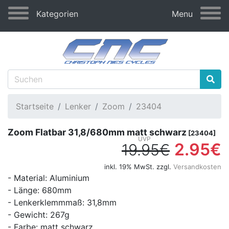
Kategorien
Menu
Startseite
Lenker
Zoom
23404
Zoom Flatbar 31,8/680mm matt schwarz
[23404]
2.95€
19.95€
inkl. 19% MwSt. zzgl.
Versandkosten
- Material: Aluminium
- Länge: 680mm
- Lenkerklemmmaß: 31,8mm
- Gewicht: 267g
- Farbe: matt schwarz