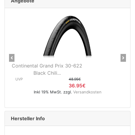
Angebote
Previous
Next
d Prix 30-622
Continental Grand Prix TR
li...
622 Black Chili...
48.95€
UVP
64
36.95€
3
 MwSt. zzgl.
Versandkosten
Inkl 19% MwSt. zzgl
Hersteller Info