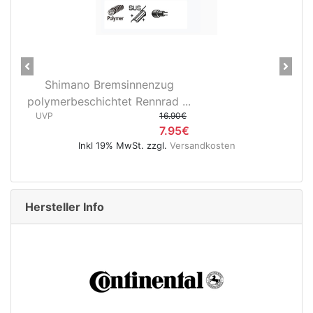
Previous
Next
emsinnenzug
28" Vorderrad Shiman
htet Rennrad ...
3D37 Nabendynamo/Rem
16.90€
UVP
7.95€
9% MwSt. zzgl.
Versandkosten
Inkl 19% MwSt. zz
Hersteller Info