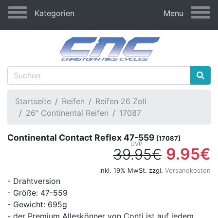
Kategorien
Menu
Startseite
Reifen
Reifen 26 Zoll
26" Continental Reifen
17087
Continental Contact Reflex 47-559
[17087]
9.95€
39.95€
inkl. 19% MwSt. zzgl.
Versandkosten
- Drahtversion
- Größe: 47-559
- Gewicht: 695g
- der Premium Alleskönner von Conti ist auf jedem