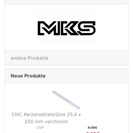
andere Produkte
Neue Produkte
CNC Kerzensattelstütze 25,4 x
250 mm verchromt
UVP
4.95€