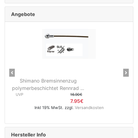
Angebote
Previous
Next
imano Bremsinnenzug
28" Vorderra
rbeschichtet Rennrad ...
3D37 Nabendyn
16.90€
UVP
7.95€
Inkl 19% MwSt. zzgl.
Versandkosten
Inkl 19
Hersteller Info