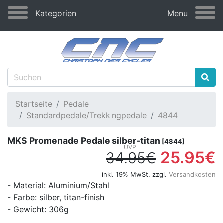
Kategorien
Menu
Startseite
Pedale
Standardpedale/Trekkingpedale
4844
MKS Promenade Pedale silber-titan
[4844]
25.95€
34.95€
inkl. 19% MwSt. zzgl.
Versandkosten
- Material: Aluminium/Stahl
- Farbe: silber, titan-finish
- Gewicht: 306g