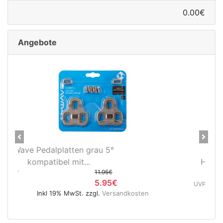
0.00€
Angebote
Previous
Next
Novatec X-Light Disc
Hinterradnabe Boost CL
(12x148...
UVP
89.95€
49.95€
Inkl 19% MwSt. zzgl.
Versandkosten