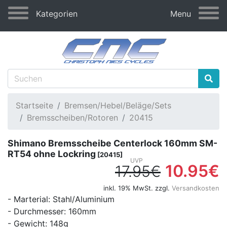
Kategorien
Menu
Startseite
Bremsen/Hebel/Beläge/Sets
Bremsscheiben/Rotoren
20415
Shimano Bremsscheibe Centerlock 160mm SM-
RT54 ohne Lockring
[20415]
10.95€
17.95€
inkl. 19% MwSt. zzgl.
Versandkosten
- Marterial: Stahl/Aluminium
- Durchmesser: 160mm
- Gewicht: 148g