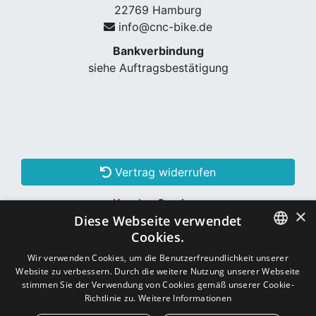
22769 Hamburg
info@cnc-bike.de
Bankverbindung
siehe Auftragsbestätigung
Vertrag widerrufen
Kunden Services
×
Diese Webseite verwendet
Konto erstellen
Cookies.
GERMAN
Wir verwenden Cookies, um die Benutzerfreundlichkeit unserer
Website zu verbessern. Durch die weitere Nutzung unserer Webseite
Schon Kunde? Einloggen
GERMAN
stimmen Sie der Verwendung von Cookies gemäß unserer Cookie-
Richtlinie zu.
Weitere Informationen