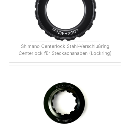
e
Shimano Centerlock Stahl-Verschlußring
Centerlock für Steckachsnaben (Lockring)