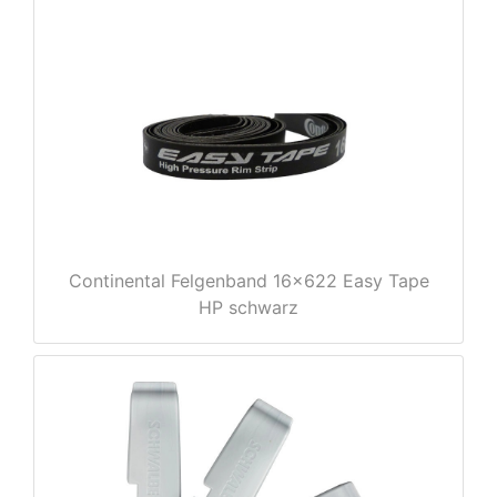
Continental Felgenband 16x622 Easy Tape
HP schwarz