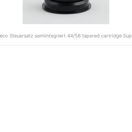
eco Steuersatz semiintegriert 44/56 tapered cartridge Sup