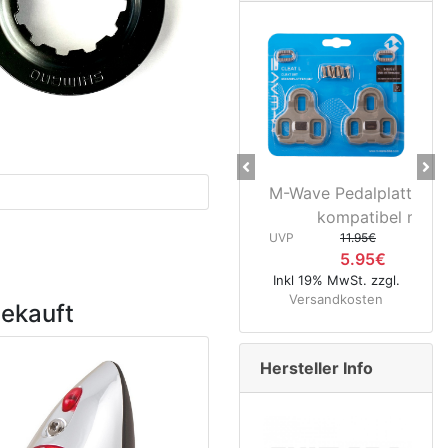
Previous
Ne
M-Wave Pedalplatten grau 5°
Novat
kompatibel mit...
Hinter
UVP
11.95€
5.95€
UVP
Inkl 19% MwSt. zzgl.
Versandkosten
Inkl 19% Mw
gekauft
Versand
Hersteller Info