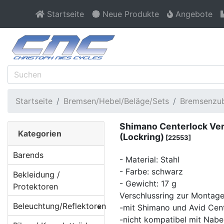
Startseite
Neue Produkte
Angebote
Startseite
Bremsen/Hebel/Beläge/Sets
Bremsenzub
Shimano Centerlock Ver
Kategorien
(Lockring)
[22553]
Barends
- Material: Stahl
- Farbe: schwarz
Bekleidung /
- Gewicht: 17 g
Protektoren
Verschlussring zur Montag
Beleuchtung/Reflektoren
-mit Shimano und Avid Cen
-nicht kompatibel mit Nabe