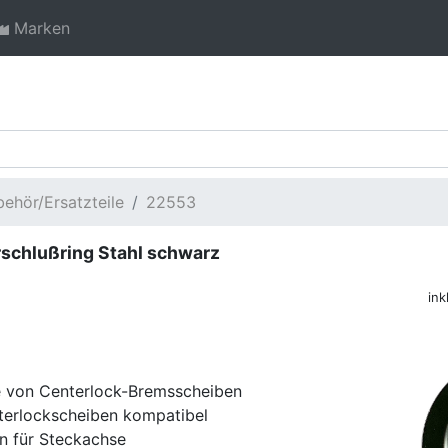
Marken
ehör/Ersatzteile
22553
schlußring Stahl schwarz
ink
e von Centerlock-Bremsscheiben
terlockscheiben kompatibel
n für Steckachse