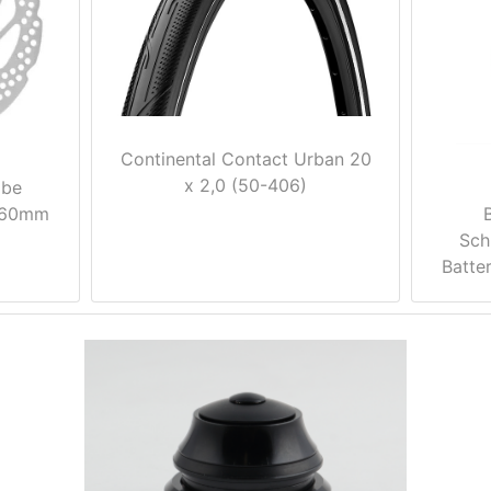
Continental Contact Urban 20
x 2,0 (50-406)
ibe
160mm
Sch
Batte