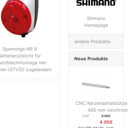
Shimano
Homepage
andere Produkte
Spanninga NR 9
Batterierücklicht für
Neue Produkte
utzblechmontage inkl.
rien (STVZO zugelassen)
CNC Kerzensattelstütze
400 mm verchrom
UVP
5.95€
4.95€