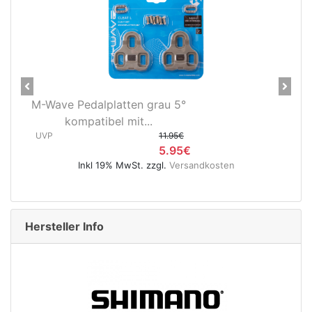
Previous
Next
Novatec X-Light Disc
Hinterradnabe Boost CL
(12x148...
€
UVP
89.95€
andkosten
49.95€
Inkl 19% MwSt. zzgl.
Versandkosten
Hersteller Info