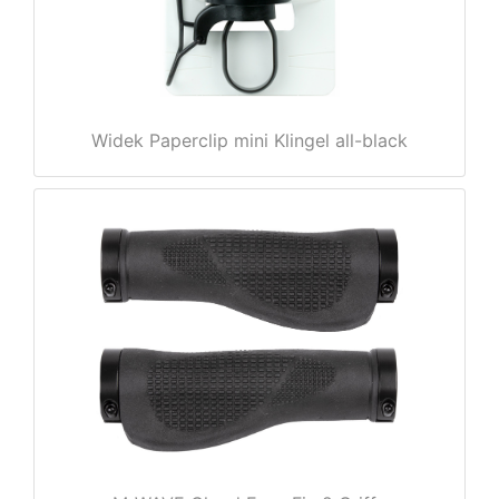
rx
Widek Paperclip mini Klingel all-black