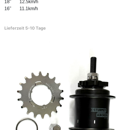
18"       12.5km/h        
16"       11.1km/h 
Lieferzeit 5-10 Tage