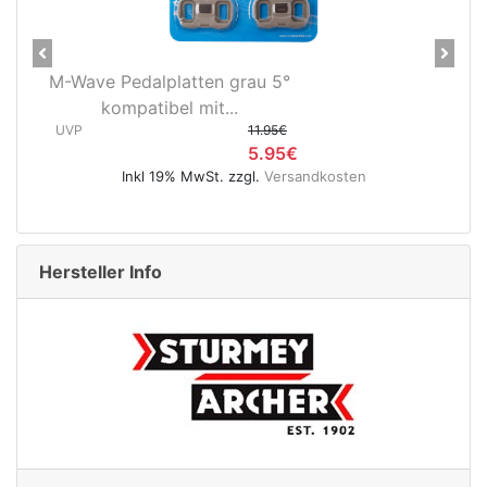
Previous
Next
Novatec X-Light Disc
Hinterradnabe Boost CL
(12x148...
UVP
89.95€
49.95€
Inkl 19% MwSt. zzgl.
Versandkosten
Hersteller Info