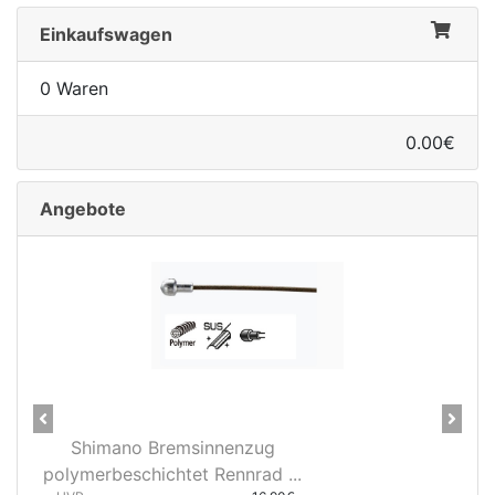
Einkaufswagen
0 Waren
0.00€
Angebote
Previous
Next
28" Vorderrad Shimano DH-
..
3D37 Nabendynamo/Remerx...