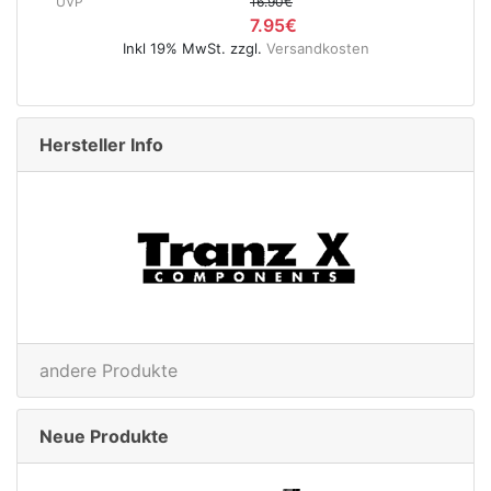
0€
UVP
119.95€
5€
74.95€
rsandkosten
Inkl 19% MwSt. zzgl.
Versandkoste
Hersteller Info
andere Produkte
Neue Produkte