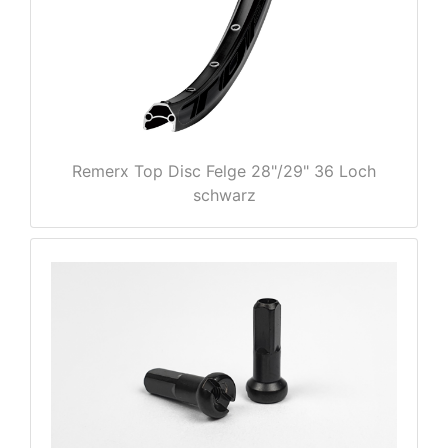
Remerx Top Disc Felge 28"/29" 36 Loch
schwarz