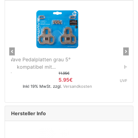
Previous
Next
Novatec X-Light Disc
Hinterradnabe Boost CL
(12x148...
UVP
89.95€
49.95€
Inkl 19% MwSt. zzgl.
Versandkosten
Hersteller Info