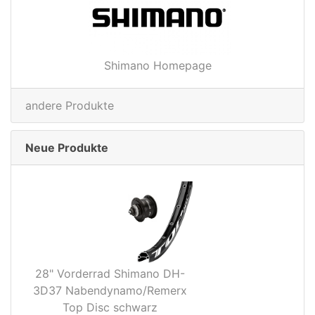
Shimano Homepage
andere Produkte
Neue Produkte
28" Vorderrad Shimano DH-
3D37 Nabendynamo/Remerx
Top Disc schwarz