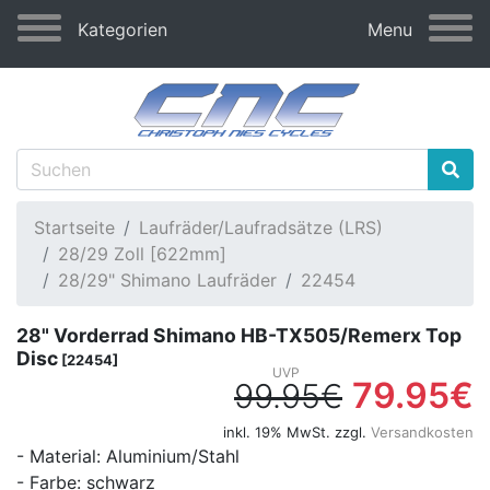
Kategorien
Menu
Startseite
Laufräder/Laufradsätze (LRS)
28/29 Zoll [622mm]
28/29" Shimano Laufräder
22454
28" Vorderrad Shimano HB-TX505/Remerx Top
Disc
[22454]
79.95€
99.95€
inkl. 19% MwSt. zzgl.
Versandkosten
- Material: Aluminium/Stahl
- Farbe: schwarz