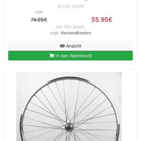
Art.Nr: 21575
UVP
55.95€
74.95€
Inkl 19% MwSt.
zzgl.
Versandkosten
Ansicht
In den Warenkorb