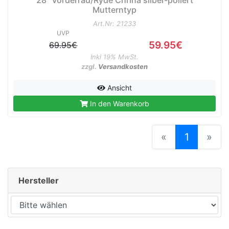
28" Vorderrad/Ryde Chrina silber-poliert
Mutterntyp
Art.Nr: 21233
UVP
59.95€
69.95€
Inkl 19% MwSt.
zzgl.
Versandkosten
Ansicht
In den Warenkorb
(current
«
1
»
Hersteller