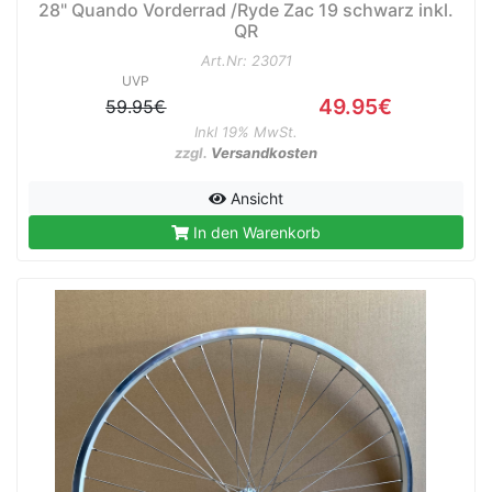
28" Quando Vorderrad /Ryde Zac 19 schwarz inkl.
QR
Art.Nr: 23071
UVP
49.95€
59.95€
Inkl 19% MwSt.
zzgl.
Versandkosten
Ansicht
In den Warenkorb