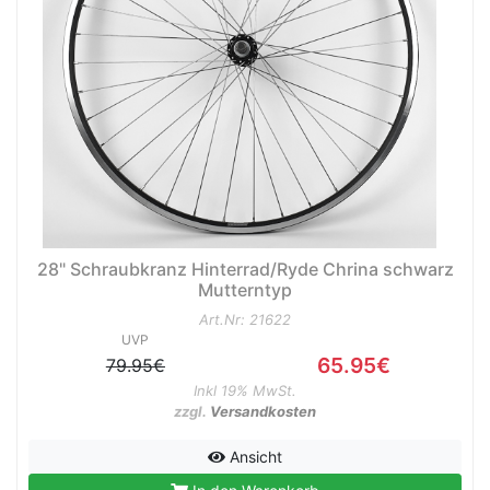
28" Schraubkranz Hinterrad/Ryde Chrina schwarz
Mutterntyp
Art.Nr: 21622
UVP
65.95€
79.95€
Inkl 19% MwSt.
zzgl.
Versandkosten
Ansicht