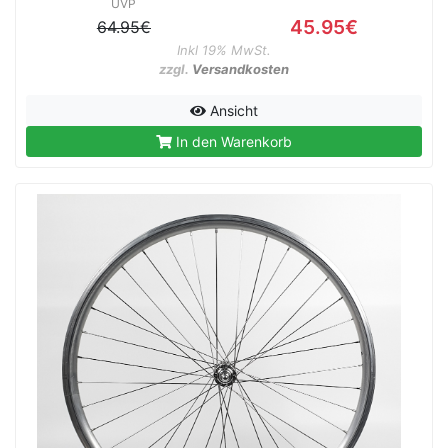
UVP
45.95€
64.95€
Inkl 19% MwSt.
zzgl.
Versandkosten
Ansicht
In den Warenkorb