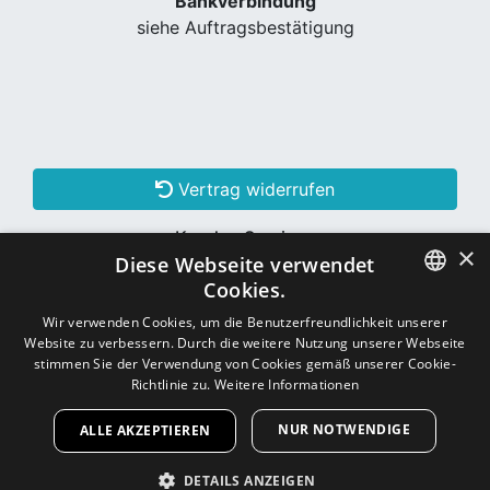
Bankverbindung
siehe Auftragsbestätigung
Vertrag widerrufen
Kunden Services
×
Diese Webseite verwendet
Konto erstellen
Cookies.
GERMAN
Wir verwenden Cookies, um die Benutzerfreundlichkeit unserer
Website zu verbessern. Durch die weitere Nutzung unserer Webseite
Schon Kunde? Einloggen
GERMAN
stimmen Sie der Verwendung von Cookies gemäß unserer Cookie-
Richtlinie zu.
Weitere Informationen
NUR NOTWENDIGE
ALLE AKZEPTIEREN
Copyright © 2026
CNC - Online Shop
DETAILS ANZEIGEN