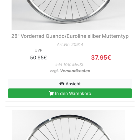
28" Vorderrad Quando/Euroline silber Mutterntyp
Art.Nr: 20914
UVP
37.95€
50.95€
Inkl 19% MwSt.
zzgl.
Versandkosten
Ansicht
In den Warenkorb