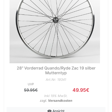
28" Vorderrad Quando/Ryde Zac 19 silber
Mutterntyp
Art.Nr: 19341
UVP
49.95€
59.95€
Inkl 19% MwSt.
zzgl.
Versandkosten
Ansicht