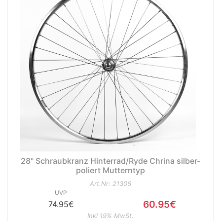
28" Schraubkranz Hinterrad/Ryde Chrina silber-
poliert Mutterntyp
Art.Nr: 21306
UVP
60.95€
74.95€
Inkl 19% MwSt.