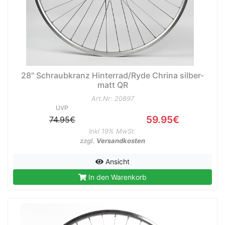
28" Schraubkranz Hinterrad/Ryde Chrina silber-
matt QR
Art.Nr: 20897
UVP
59.95€
74.95€
Inkl 19% MwSt.
zzgl.
Versandkosten
Ansicht
In den Warenkorb