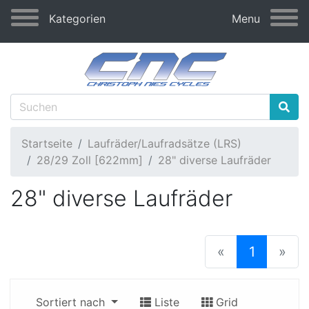
Kategorien
Menu
Startseite
Laufräder/Laufradsätze (LRS)
28/29 Zoll [622mm]
28" diverse Laufräder
28" diverse Laufräder
(current
«
1
»
Sortiert nach
Liste
Grid