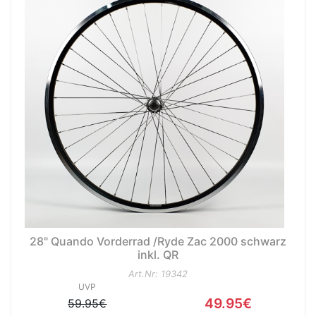
nenschutz
28" Quando Vorderrad /Ryde Zac 2000 schwarz
inkl. QR
Art.Nr: 19342
UVP
49.95€
59.95€
apter