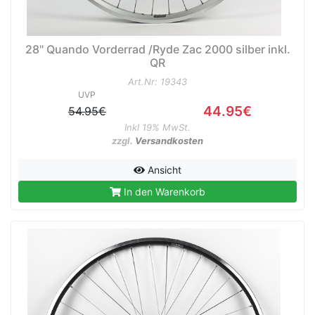
28" Quando Vorderrad /Ryde Zac 2000 silber inkl.
QR
Art.Nr: 19343
UVP
44.95€
54.95€
Inkl 19% MwSt.
zzgl.
Versandkosten
Ansicht
In den Warenkorb