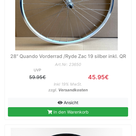
e
28" Quando Vorderrad /Ryde Zac 19 silber inkl. QR
Art.Nr: 23650
UVP
45.95€
59.95€
Inkl 19% MwSt.
zzgl.
Versandkosten
Ansicht
In den Warenkorb