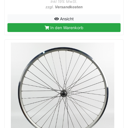
Inkl 19% MwSt.
zzgl.
Versandkosten
Ansicht
In den Warenkorb
rx