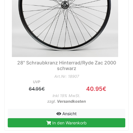
28" Schraubkranz Hinterrad/Ryde Zac 2000
schwarz
Art.Nr: 18907
UVP
40.95€
64.95€
Inkl 19% MwSt.
zzgl.
Versandkosten
Ansicht
In den Warenkorb