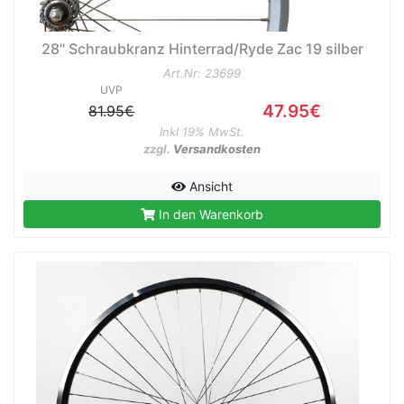
28" Schraubkranz Hinterrad/Ryde Zac 19 silber
Art.Nr: 23699
UVP
47.95€
81.95€
Inkl 19% MwSt.
zzgl.
Versandkosten
Ansicht
In den Warenkorb