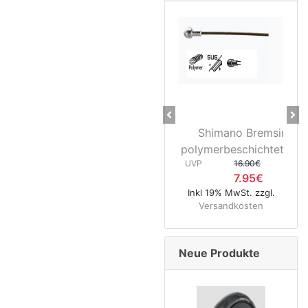
Previous
Ne
Shimano Bremsinnenz
28" 
polymerbeschichtet Rennra
3D37 
UVP
16.90€
UVP
7.95€
Inkl 19% MwSt. zzgl.
Inkl 1
Versandkosten
Ver
Neue Produkte