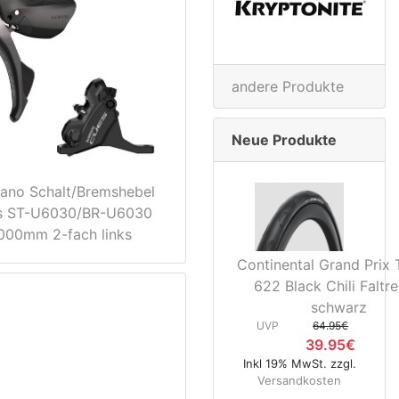
andere Produkte
Neue Produkte
ano Schalt/Bremshebel
s ST-U6030/BR-U6030
000mm 2-fach links
Continental Grand Prix 
622 Black Chili Faltre
schwarz
UVP
64.95€
39.95€
Inkl 19% MwSt. zzgl.
Versandkosten