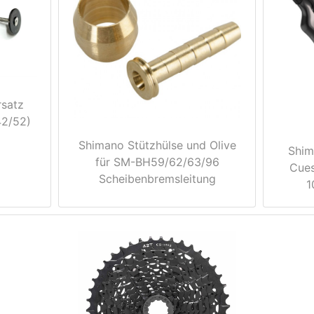
rsatz
42/52)
Shimano Stützhülse und Olive
Shim
für SM-BH59/62/63/96
Cue
Scheibenbremsleitung
1