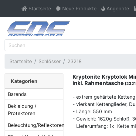
Startseite
Neue Produkte
Angebote
Startseite
Schlösser
23218
Kryptonite Kryptolok Mi
Kategorien
inkl. Rahmentasche
[2321
Barends
- extrem gehärtete Ketteng
- vierkant Kettenglieder, 
Bekleidung /
- Länge: 550 mm
Protektoren
- Gewicht: 1620g Schloß, 
Beleuchtung/Reflektoren
- Lieferumfang: 1x Kette mi