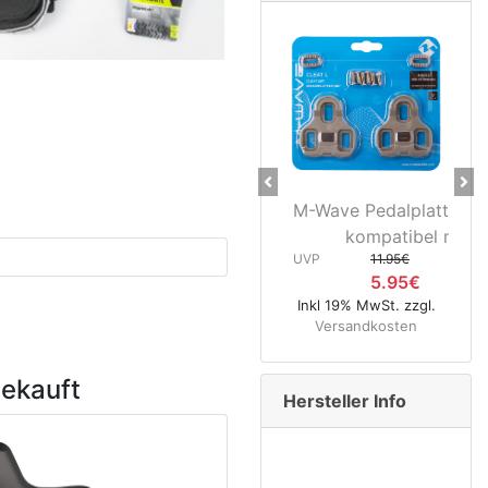
Previous
Ne
M-Wave Pedalplatten grau 5
Nov
kompatibel mit...
Hinte
UVP
11.95€
5.95€
UVP
Inkl 19% MwSt. zzgl.
Versandkosten
Inkl 19% 
Versa
gekauft
Hersteller Info