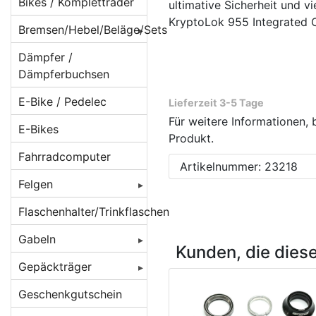
Beleuchtung für
Bikes / Kompletträder
ultimative Sicherheit und 
Batteriebetrieb
KryptoLok 955 Integrated 
Bremsen/Hebel/Beläge/Sets
Beleuchtung für
BMX Bremsen
Dämpfer /
Dynamobetrieb
Dämpferbuchsen
Bremsbeläge
Beleuchtung für
E-Bike / Pedelec
E-Bikes/ Pedelec
Lieferzeit 3-5 Tage
Bremsen
Beläge für
Für weitere Informationen, 
Cantilever/V-
E-Bikes
Lampenhalter /
Bremsenzubehör/Ersatzteile
Produkt.
Brakes
Rücklichthalter
Fahrradcomputer
Bremshebel
Artikelnummer: 23218
Beläge für
Lichtkabel /
Felgen
Magura-
Bremsscheiben/Rotoren
Stecker /
Felgenbremsen
Verbinder
Felgen 16 Zoll
Flaschenhalter/Trinkflaschen
Crossbremsen
Beläge für
Reflektoren /
Felgen 20 Zoll
Rennradbremsen
Gabeln
Rennrad
Kunden, die dies
Reflex-Sticker
/ Zangenbremsen
Caliper/Zange
Felgen 22 Zoll
Federgabeln
Gepäckträger
Seitenläufer-
Scheibenbremsadapter
Beläge für
Felgen 24 Zoll
Starrgabeln
DT Swiss
Dynamos
Gepäckträger
Geschenkgutschein
Scheibenbremsen
Scheibenbremsen
hinten
Felgen 26 Zoll [
Atomlab