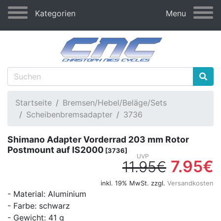
Kategorien
Menu
Startseite
Bremsen/Hebel/Beläge/Sets
Scheibenbremsadapter
3736
Shimano Adapter Vorderrad 203 mm Rotor
Postmount auf IS2000
[3736]
7.95€
11.95€
inkl. 19% MwSt. zzgl.
Versandkosten
- Material: Aluminium
- Farbe: schwarz
- Gewicht: 41 g