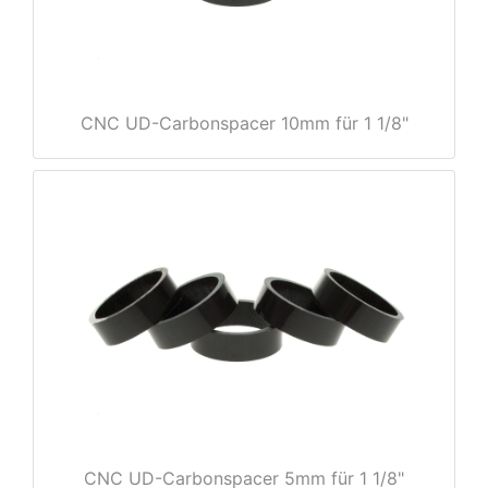
CNC UD-Carbonspacer 10mm für 1 1/8"
nenschutz
apter
CNC UD-Carbonspacer 5mm für 1 1/8"