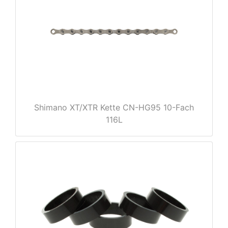
e
Shimano XT/XTR Kette CN-HG95 10-Fach
116L