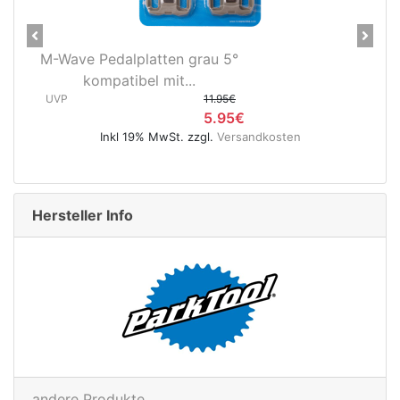
Previous
Next
latten grau 5°
Novatec X-Light Di
bel mit...
Hinterradnabe Boost
11.95€
(12x148...
5.95€
UVP
9% MwSt. zzgl.
Versandkosten
Inkl 19% MwSt. zz
Hersteller Info
andere Produkte