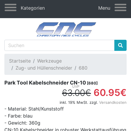
Kategorien
Menu
Startseite
Werkzeuge
Zug- und Hüllenschneider
680
Park Tool Kabelschneider CN-10
[680]
60.95€
63.00€
inkl. 19% MwSt. zzgl.
Versandkosten
- Material: Stahl/Kunststoff
- Farbe: blau
- Gewicht: 360g
CN-10 Kabelschneider in robuster Werkstattausführung